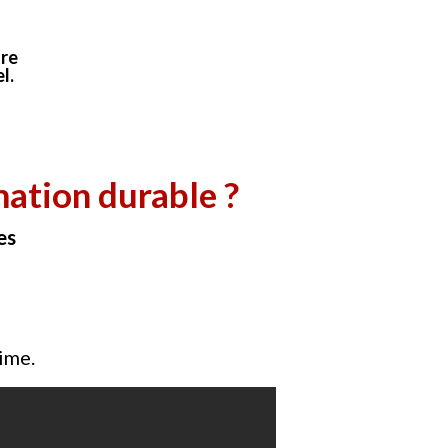
re
l.
mation durable ?
es
ime.