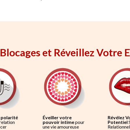
locages et Réveillez Votre 
 polarité
Éveiller votre
Révélez V
relation
pouvoir intime
pour
Potentiel
S
rcer
une vie amoureuse
Relationnel