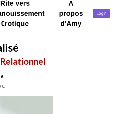
Rite vers
A
panouissement
propos
Login
€rotique
d'Amy
lisé
 Relationnel
ie,
es.